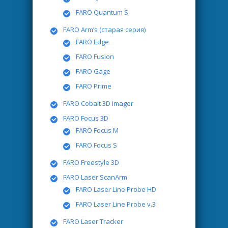
FARO Quantum S
FARO Arm’s (старая серия)
FARO Edge
FARO Fusion
FARO Gage
FARO Prime
FARO Cobalt 3D Imager
FARO Focus 3D
FARO Focus M
FARO Focus S
FARO Freestyle 3D
FARO Laser ScanArm
FARO Laser Line Probe HD
FARO Laser Line Probe v.3
FARO Laser Tracker