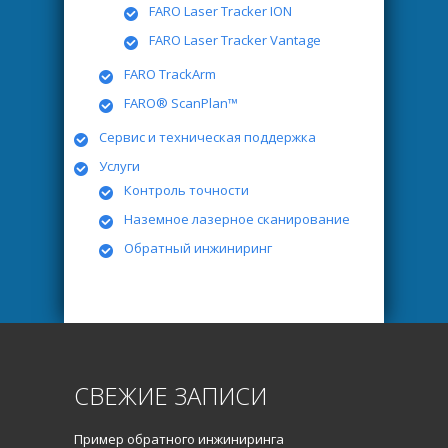
FARO Laser Tracker ION
FARO Laser Tracker Vantage
FARO TrackArm
FARO® ScanPlan™
Сервис и техническая поддержка
Услуги
Контроль точности
Наземное лазерное сканирование
Обратный инжиниринг
СВЕЖИЕ ЗАПИСИ
Пример обратного инжиниринга