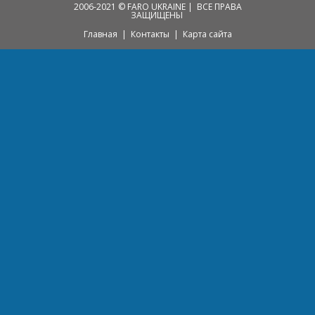
2006-2021 © FARO UKRAINE |
ВСЕ ПРАВА
ЗАЩИЩЕНЫ
Главная
|
Контакты
|
Карта сайта