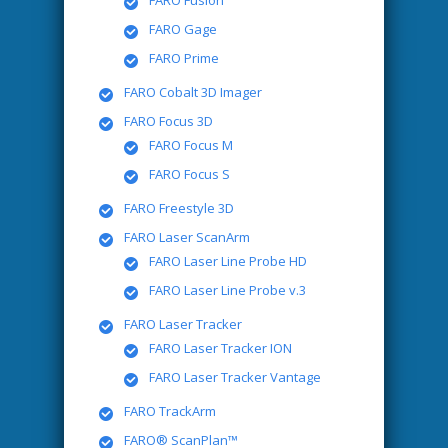
FARO Gage
FARO Prime
FARO Cobalt 3D Imager
FARO Focus 3D
FARO Focus M
FARO Focus S
FARO Freestyle 3D
FARO Laser ScanArm
FARO Laser Line Probe HD
FARO Laser Line Probe v.3
FARO Laser Tracker
FARO Laser Tracker ION
FARO Laser Tracker Vantage
FARO TrackArm
FARO® ScanPlan™